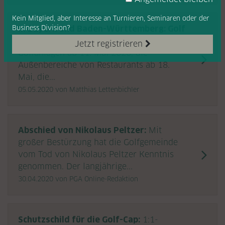
Kein Mitglied, aber Interesse
an Turnieren, Seminaren oder
der
Business Division?
In Bayern und Baden-Württemberg: Golf
wieder ab 11. Mai:
Bayern öffnet die
Jetzt registrieren
Golfanlagen ab 11. Mai 2020, die
Außenbereiche von Restaurants ab 18.
Mai, die...
05.05.2020
von Matthias Lettenbichler
Abschied von Nikolaus Peltzer:
Mit
großer Bestürzung hat die Golfgemeinde
vom Tod von Nikolaus Peltzer Kenntnis
genommen. Der langjährige...
30.04.2020
von PGA Online-Redaktion
Schutzschild für die Golf-Cap:
1:1-