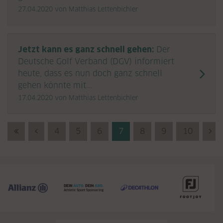
27.04.2020
von Matthias Lettenbichler
Jetzt kann es ganz schnell gehen:
Der
Deutsche Golf Verband (DGV) informiert
heute, dass es nun doch ganz schnell
gehen könnte mit...
17.04.2020
von Matthias Lettenbichler
First (Anfang)
Previous (Zurück)
4
5
6
7
8
9
10
Ne