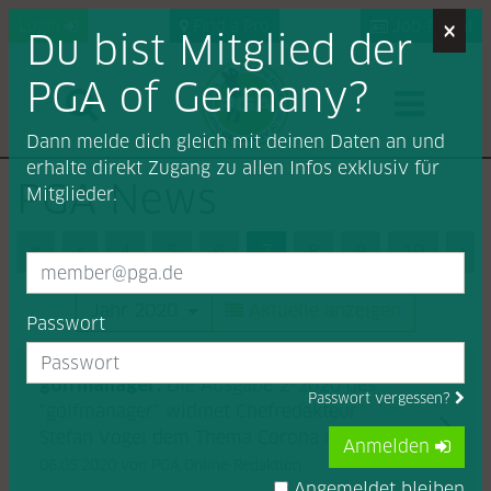
×
Login
Find a Pro
Job-Portal
Du bist Mitglied der
PGA of Germany?
Dann melde dich gleich mit deinen Daten an und
erhalte direkt Zugang zu allen Infos exklusiv für
PGA News
Mitglieder.
First (Anfang)
Previous (Zurück)
4
5
6
7
8
9
10
Ne
Jahr 2020
Aktuelle anzeigen
Passwort
golfmanager:
Die Ausgabe 2-2020 des
Passwort vergessen?
"golfmanager" widmet Chefredakteur
Stefan Vogel dem Thema Corona & Golf....
Anmelden
06.05.2020
von PGA Online-Redaktion
Angemeldet bleiben