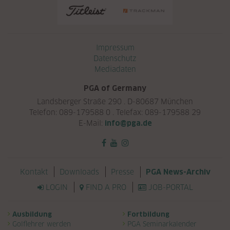
Navigation überspringen
Impressum
Datenschutz
Mediadaten
PGA of Germany
Landsberger Straße 290 . D-80687 München
Telefon: 089-179588 0 . Telefax: 089-179588 29
E-Mail:
info@pga.de
Navigation überspringen
Kontakt
Downloads
Presse
PGA News-Archiv
LOGIN
FIND A PRO
JOB-PORTAL
Navigation überspringen
Ausbildung
Fortbildung
Golflehrer werden
PGA Seminarkalender