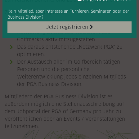
Kein Mitglied, aber Interesse
an Turnieren, Seminaren oder
der
Ziel dieser Öffnung ist es:
Business Division?
Mit Seminaren, Workshops sowie Golf- und
Jetzt registrieren
Networking Events das Wachstum des
Golfmarkts aktiv mitzugestalten.
Das daraus entstehende „Netzwerk PGA“ zu
optimieren.
Der Austausch aller im Golfbereich tätigen
Personen und die persönliche
Weiterentwicklung jedes einzelnen Mitglieds
der PGA Business Division.
Mitgliedern der PGA Business Division ist es
außerdem möglich eine Stellenausschreibung auf
dem Jobportal der PGA of Germany pro Jahr zu
veröffentlichen oder an Events / Veranstaltungen
teilzunehmen.