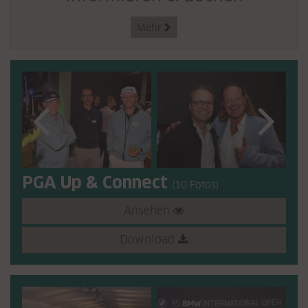
Mehr

PGA Up & Connect
(10 Fotos)
Ansehen
Download