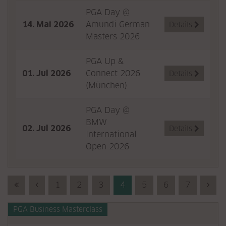
PGA Day @
14. Mai 2026
Amundi German
Details

Masters 2026
PGA Up &
01. Jul 2026
Connect 2026
Details

(München)
PGA Day @
BMW
02. Jul 2026
Details

International
Open 2026
First (Anfang)
Previous (Zurück)
1
2
3
4
5
6
7
Nex
PGA Business Masterclass