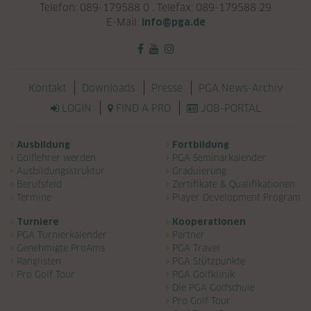
Telefon: 089-179588 0 . Telefax: 089-179588 29
E-Mail:
info@pga.de
Navigation überspringen
Kontakt
Downloads
Presse
PGA News-Archiv
LOGIN
FIND A PRO
JOB-PORTAL
Navigation überspringen
Ausbildung
Fortbildung
Golflehrer werden
PGA Seminarkalender
Ausbildungsstruktur
Graduierung
Berufsfeld
Zertifikate & Qualifikationen
Termine
Player Development Program
Turniere
Kooperationen
PGA Turnierkalender
Partner
Genehmigte ProAms
PGA Travel
Ranglisten
PGA Stützpunkte
Pro Golf Tour
PGA Golfklinik
Die PGA Golfschule
Pro Golf Tour