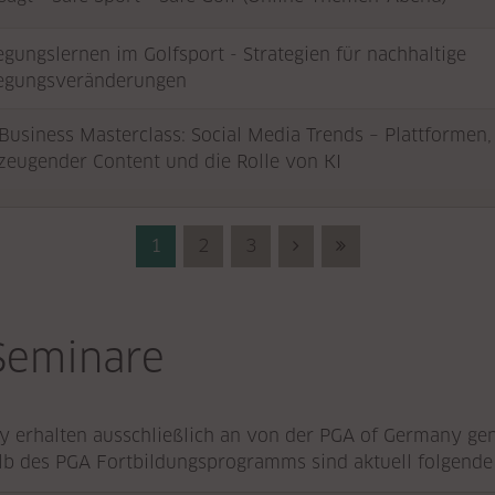
gungslernen im Golfsport - Strategien für nachhaltige
gungsveränderungen
Business Masterclass: Social Media Trends – Plattformen,
zeugender Content und die Rolle von KI
1
2
3
Next (Vorwärts)
Last (Ende)
Seminare
y erhalten ausschließlich an von der PGA of Germany g
b des PGA Fortbildungsprogramms sind aktuell folgende