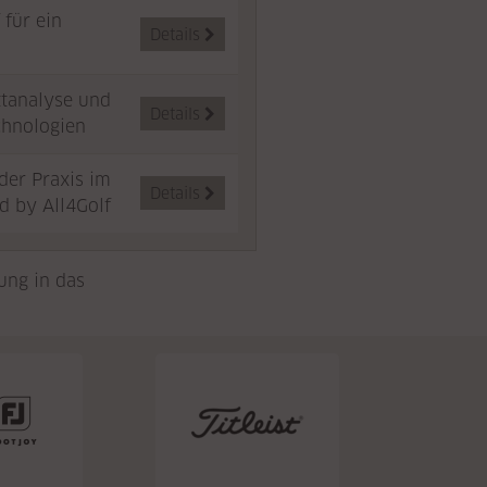
 für ein
Details

ttanalyse und
Details

chnologien
der Praxis im
Details

d by All4Golf
ung in das