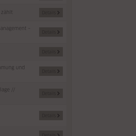
 zählt
Details

Management –
Details

Details

ehmung und
Details

lage //
Details

Details

Details
