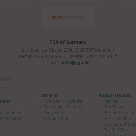
PGA of Germany
Landsberger Straße 290 . D-80687 München
Telefon: 089-179588 0 . Telefax: 089-179588 29
E-Mail:
info@pga.de
rchiv
Turniere
Kooperationen
ender
PGA Turnierkalender
Partner
Genehmigte ProAms
PGA Travel
ifikationen
Ranglisten
PGA Stützpunkte
ent Program
Pro Golf Tour
PGA Golfklinik
Die PGA Golfschu
Pro Golf Tour
Golf Team Germ