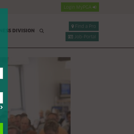
Login
MyPGA
Find a Pro
NESS DIVISION
Job-Portal
?