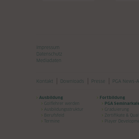
Navigation überspringen
Impressum
Datenschutz
Mediadaten
Navigation überspringen
Kontakt
Downloads
Presse
PGA News-A
Navigation überspringen
Ausbildung
Fortbildung
Golflehrer werden
PGA Seminarkal
Ausbildungsstruktur
Graduierung
Berufsfeld
Zertifikate & Qual
Termine
Player Developm