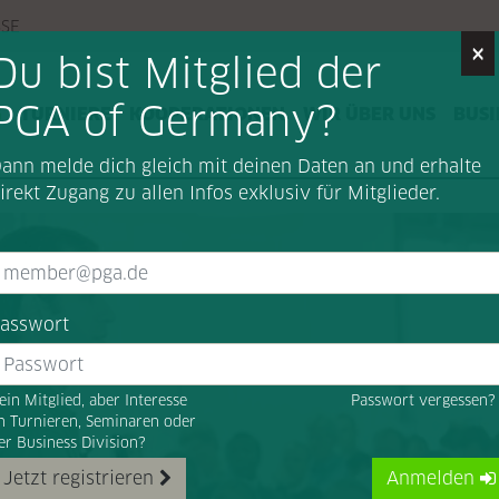
SSE
×
Du bist Mitglied der
PGA of Germany?
G
TURNIERE
KOOPERATIONEN
WIR ÜBER UNS
BUSI
ann melde dich gleich mit deinen Daten an und erhalte
irekt Zugang zu allen Infos exklusiv für Mitglieder.
ng
asswort
ein Mitglied, aber Interesse
Passwort vergessen
n Turnieren, Seminaren oder
er Business Division?
Jetzt registrieren
Anmelden