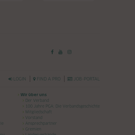
LOGIN
FIND A PRO
JOB-PORTAL
Wir über uns
Der Verband
100 Jahre PGA: Die Verbandsgeschichte
Mitgliedschaft
Vorstand
le
Ansprechpartner
Gremien
any
Landesverbände