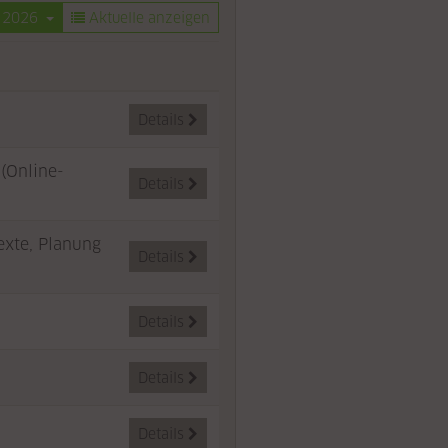
r 2026
Aktuelle anzeigen
Details

(Online-
Details

exte, Planung
Details

Details

Details

Details
