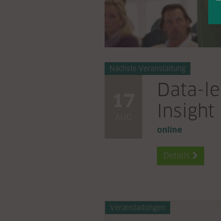
Nächste Veranstaltung
Data-l
17
Insight
AUG
online
Details

Veranstaltungen