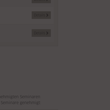
Details

Details

enehmigten Seminaren
 Seminare genehmigt: