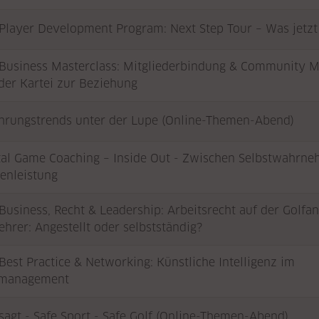
Player Development Program: Next Step Tour – Was jetzt
Business Masterclass: Mitgliederbindung & Community 
der Kartei zur Beziehung
hrungstrends unter der Lupe (Online-Themen-Abend)
al Game Coaching – Inside Out - Zwischen Selbstwahrn
zenleistung
Business, Recht & Leadership: Arbeitsrecht auf der Golfan
ehrer: Angestellt oder selbstständig?
Best Practice & Networking: Künstliche Intelligenz im
management
sagt - Safe Sport - Safe Golf (Online-Themen-Abend)