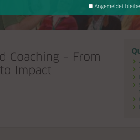
Angemeldet bleib
Qu
ed Coaching – From
 to Impact

