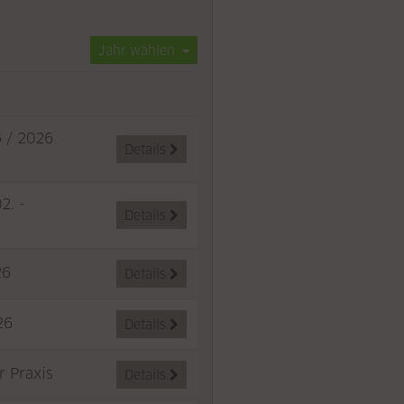
Jahr wählen
5 / 2026
Details

2. -
Details

26
Details

26
Details

r Praxis
Details
